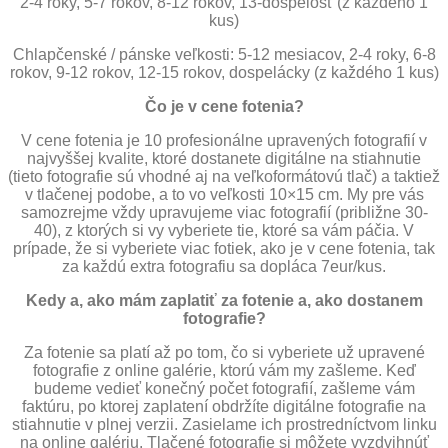
2-4 roky, 5-7 rokov, 8-12 rokov, 13-dospelosť (z každého 1
kus)
Chlapčenské / pánske veľkosti: 5-12 mesiacov, 2-4 roky, 6-8
rokov, 9-12 rokov, 12-15 rokov, dospelácky (z každého 1 kus)
Čo je v cene fotenia?
V cene fotenia je 10 profesionálne upravených fotografií v
najvyššej kvalite, ktoré dostanete digitálne na stiahnutie
(tieto fotografie sú vhodné aj na veľkoformátovú tlač) a taktiež
v tlačenej podobe, a to vo veľkosti 10×15 cm. My pre vás
samozrejme vždy upravujeme viac fotografií (približne 30-
40), z ktorých si vy vyberiete tie, ktoré sa vám páčia. V
prípade, že si vyberiete viac fotiek, ako je v cene fotenia, tak
za každú extra fotografiu sa dopláca 7eur/kus.
Kedy a, ako mám zaplatiť za fotenie a, ako dostanem
fotografie?
Za fotenie sa platí až po tom, čo si vyberiete už upravené
fotografie z online galérie, ktorú vám my zašleme. Keď
budeme vedieť konečný počet fotografií, zašleme vám
faktúru, po ktorej zaplatení obdržíte digitálne fotografie na
stiahnutie v plnej verzii. Zasielame ich prostredníctvom linku
na online galériu. Tlačené fotografie si môžete vyzdvihnúť