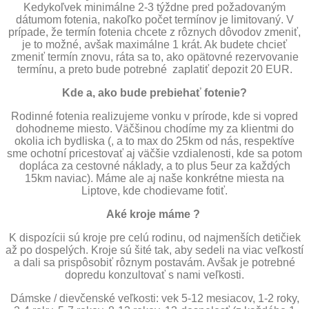
Kedykoľvek minimálne 2-3 týždne pred požadovaným
dátumom fotenia, nakoľko počet termínov je limitovaný. V
prípade, že termín fotenia chcete z rôznych dôvodov zmeniť,
je to možné, avšak maximálne 1 krát. Ak budete chcieť
zmeniť termín znovu, ráta sa to, ako opätovné rezervovanie
termínu, a preto bude potrebné zaplatiť depozit 20 EUR.
Kde a, ako bude prebiehať fotenie?
Rodinné fotenia realizujeme vonku v prírode, kde si vopred
dohodneme miesto. Väčšinou chodíme my za klientmi do
okolia ich bydliska (, a to max do 25km od nás, respektíve
sme ochotní pricestovať aj väčšie vzdialenosti, kde sa potom
dopláca za cestovné náklady, a to plus 5eur za každých
15km naviac). Máme ale aj naše konkrétne miesta na
Liptove, kde chodievame fotiť.
Aké kroje máme ?
K dispozícii sú kroje pre celú rodinu, od najmenších detičiek
až po dospelých. Kroje sú šité tak, aby sedeli na viac veľkostí
a dali sa prispôsobiť rôznym postavám. Avšak je potrebné
dopredu konzultovať s nami veľkosti.
Dámske / dievčenské veľkosti: vek 5-12 mesiacov, 1-2 roky,