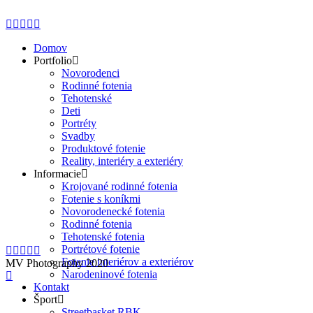
Domov
Portfolio
Novorodenci
Rodinné fotenia
Tehotenské
Deti
Portréty
Svadby
Produktové fotenie
Reality, interiéry a exteriéry
Informacie
Krojované rodinné fotenia
Fotenie s koníkmi
Novorodenecké fotenia
Rodinné fotenia
Tehotenské fotenia
Portrétové fotenie
Fotenie interiérov a exteriérov
MV Photography 2020
Narodeninové fotenia
Kontakt
Šport
Streetbasket RBK