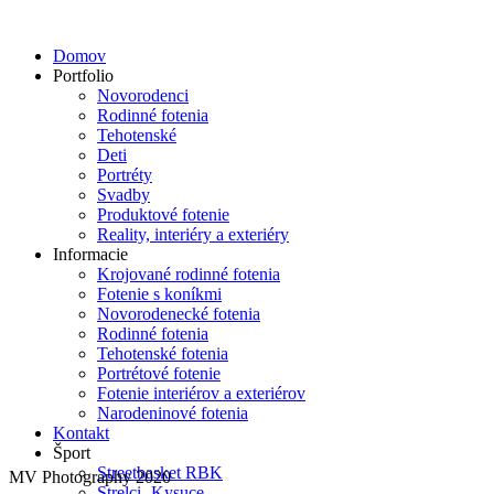
Domov
Portfolio
Novorodenci
Rodinné fotenia
Tehotenské
Deti
Portréty
Svadby
Produktové fotenie
Reality, interiéry a exteriéry
Informacie
Krojované rodinné fotenia
Fotenie s koníkmi
Novorodenecké fotenia
Rodinné fotenia
Tehotenské fotenia
Portrétové fotenie
Fotenie interiérov a exteriérov
Narodeninové fotenia
Kontakt
Šport
Streetbasket RBK
MV Photography 2020
Strelci- Kysuce